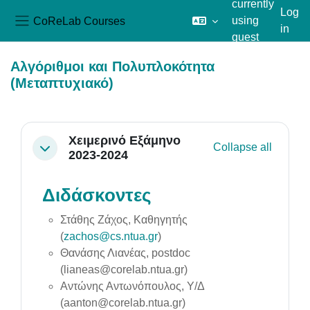
currently
Log
CoReLab Courses
using
in
Side panel
guest
Skip to main content
access
Αλγόριθμοι και Πολυπλοκότητα
(Μεταπτυχιακό)
Section outline
Χειμερινό Εξάμηνο
Collapse all
Collapse
2023-2024
Διδάσκοντες
Στάθης Ζάχος, Καθηγητής
(
zachos@cs.ntua.gr
)
Θανάσης Λιανέας, postdoc
(lianeas@corelab.ntua.gr)
Αντώνης Αντωνόπουλος, Υ/Δ
(aanton@corelab.ntua.gr)