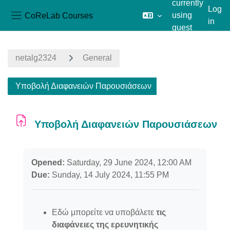
currently
Log
CoReLab Courses
using
in
Side panel
guest
Skip to main content
access
netalg2324
General
Υποβολή Διαφανειών Παρουσιάσεων
Υποβολή Διαφανειών Παρουσιάσεων
Completion requirements
Opened:
Saturday, 29 June 2024, 12:00 AM
Due:
Sunday, 14 July 2024, 11:55 PM
Εδώ μπορείτε να υποβάλετε
τις
διαφάνειες
της ερευνητικής