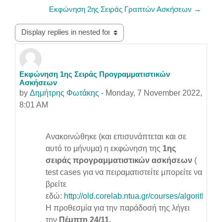
Εκφώνηση 2ης Σειράς Γραπτών Ασκήσεων →
Display mode
Εκφώνηση 1ης Σειράς Προγραμματιστικών
Number of replies: 0
Ασκήσεων
by
Δημήτρης Φωτάκης
-
Monday, 7 November 2022,
8:01 AM
Ανακοινώθηκε (και επισυνάπτεται και σε
αυτό το μήνυμα) η εκφώνηση της
1ης
σειράς προγραμματιστικών ασκήσεων
(
test cases για να πειραματιστείτε μπορείτε να
βρείτε
εδώ:
http://old.corelab.ntua.gr/courses/algorithms/
Η προθεσμία για την παράδοσή της λήγει
την
Πέμπτη 24/11
.