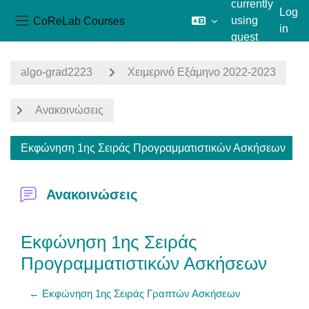
currently
Log
CoReLab Courses
using
in
Side panel
guest
Skip to main content
access
algo-grad2223
Χειμερινό Εξάμηνο 2022-2023
Ανακοινώσεις
Εκφώνηση 1ης Σειράς Προγραμματιστικών Ασκήσεων
Ανακοινώσεις
Εκφώνηση 1ης Σειράς
Προγραμματιστικών Ασκήσεων
← Εκφώνηση 1ης Σειράς Γραπτών Ασκήσεων