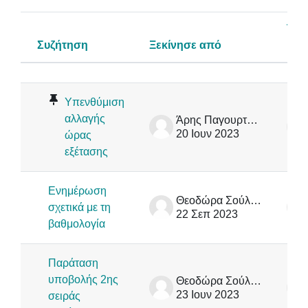
Τελ
Συζήτηση
Ξεκίνησε από
Κατάσταση
Λίστα συζητήσεων. Εμφάνιση 25 από 
Υπενθύμιση
αλλαγής
Άρης Παγουρτζής
20 Ιουν 2023
ώρας
εξέτασης
Ενημέρωση
Θεοδώρα Σούλιου
σχετικά με τη
22 Σεπ 2023
βαθμολογία
Παράταση
υποβολής 2ης
Θεοδώρα Σούλιου
23 Ιουν 2023
σειράς