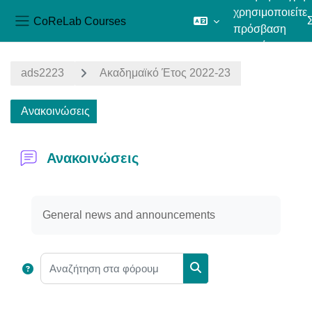
χρησιμοποιείτε
CoReLab Courses
πρόσβαση
Πλευρικός πίνακας
επισκέπτη
Μετάβαση στο κεντρικό περιεχόμενο
ads2223
Ακαδημαϊκό Έτος 2022-23
Ανακοινώσεις
Ανακοινώσεις
Απαιτήσεις ολοκλήρωσης
General news and announcements
Αναζήτηση στα φόρουμ
Αναζήτηση στα φόρουμ