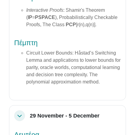
Interactive Proofs
: Shamir's Theorem
(
IP
=
PSPACE
), Probabilistically Checkable
Proofs, The Class
PCP
[r(n),q(n)].
Πέμπτη
Circuit Lower Bounds: Håstad’s Switching
Lemma and applications to lower bounds for
parity, oracle worlds, computational learning
and decision tree complexity. The
polynomial approximation method.
29 November - 5 December
Collapse
Δευτέρα