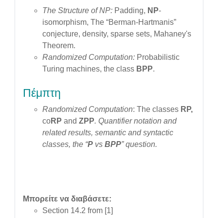
The Structure of NP:
Padding,
NP
-
isomorphism, The “Berman-Hartmanis”
conjecture, density, sparse sets, Mahaney's
Theorem.
Randomized Computation:
Probabilistic
Turing machines, the class
BPP
.
Πέμπτη
Randomized Computation
: The classes
RP,
co
RP
and
ZPP
.
Quantifier notation and
related results, semantic and syntactic
classes, the “
P
vs
BPP
” question
.
Μπορείτε να διαβάσετε:
Section 14.2 from [1]