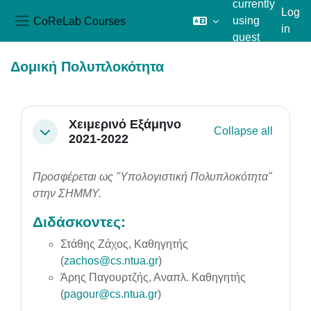
currently
Log
CoReLab Courses
using
in
Side panel
guest
Skip to main content
access
Δομική Πολυπλοκότητα
Section outline
Χειμερινό Εξάμηνο
Collapse all
Collapse
2021-2022
Προσφέρεται
ως "Υπολογιστική Πολυπλοκότητα"
στην ΣΗΜΜΥ.
Διδάσκοντες:
Στάθης Ζάχος, Καθηγητής
(
zachos@cs.ntua.gr
)
Άρης Παγουρτζής, Αναπλ. Καθηγητής
(
pagour@cs.ntua.gr
)