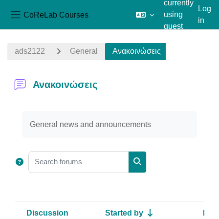
currently
Log
CoReLab Courses
using
in
Side panel
guest
Skip to main content
access
ads2122
General
Ανακοινώσεις
Ανακοινώσεις
Completion requirements
General news and announcements
Search forums
Search forums
Discussion
Started by
Last