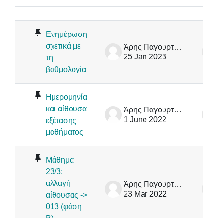
Status
List of discussions. Showing 12 of 
Ενημέρωση
σχετικά με
Άρης Παγουρτζής
25 Jan 2023
τη
βαθμολογία
Ημερομηνία
και αίθουσα
Άρης Παγουρτζής
1 June 2022
εξέτασης
μαθήματος
Μάθημα
23/3:
αλλαγή
Άρης Παγουρτζής
23 Mar 2022
αίθουσας ->
013 (φάση