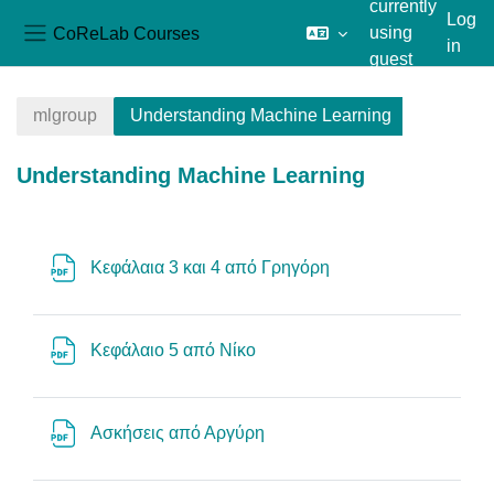
currently
Log
CoReLab Courses
using
in
Side panel
guest
Skip to main content
access
mlgroup
Understanding Machine Learning
Understanding Machine Learning
Section outline
File
Κεφάλαια 3 και 4 από Γρηγόρη
File
Κεφάλαιο 5 από Νίκο
File
Ασκήσεις από Αργύρη