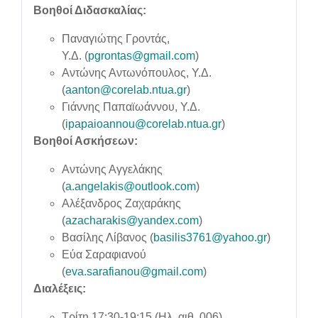
Βοηθοί Διδασκαλίας:
Παναγιώτης Γροντάς,
Υ.Δ. (
pgrontas@gmail.com
)
Αντώνης Αντωνόπουλος, Υ.Δ.
(
aanton@corelab.ntua.gr
)
Γιάννης Παπαϊωάννου, Υ.Δ.
(
ipapaioannou@corelab.ntua.gr
)
Βοηθοί Ασκήσεων:
Αντώνης Αγγελάκης
(
a.angelakis@outlook.com
)
Αλέξανδρος Ζαχαράκης
(
azacharakis@yandex.com
)
Βασίλης Λίβανος (
basilis3761@yahoo.gr
)
Εύα Σαραφιανού
(
eva.sarafianou@gmail.com
)
Διαλέξεις:
Τρίτη 17:30-19:15 (Ηλ. αιθ. 006)