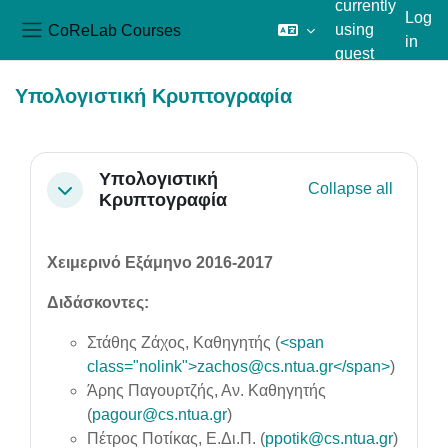
currently
Log
CoReLab Courses
using
in
Side panel
guest
Skip to main content
access
Υπολογιστική Κρυπτογραφία
Section outline
Yπολογιστική
Collapse all
Collapse
Κρυπτογραφία
Χειμερινό Εξάμηνο 2016-2017
Διδάσκοντες:
Στάθης Ζάχος, Καθηγητής (
<span
class="nolink">zachos@cs.ntua.gr</span>
)
Άρης Παγουρτζής, Αν. Καθηγητής
(
pagour@cs.ntua.gr
)
Πέτρος Ποτίκας,
Ε.Δι.Π.
(
ppotik@cs.ntua.gr
)