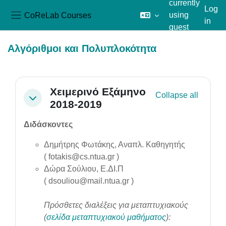
currently
Log
CoReLab Courses
using
in
Side panel
guest
Skip to main content
access
Αλγόριθμοι και Πολυπλοκότητα
Section outline
Χειμερινό Εξάμηνο
Collapse all
Collapse
2018-2019
Διδάσκοντες
Δημήτρης Φωτάκης, Αναπλ. Καθηγητής
(
fotakis@cs.ntua.gr
)
Δώρα Σούλιου, Ε.ΔΙ.Π
(
dsouliou@mail.ntua.gr
)
Πρόσθετες διαλέξεις για μεταπτυχιακούς
(
σελίδα μεταπτυχιακού μαθήματος
):