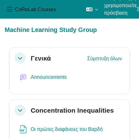
χρησιμοποιείτε
CoReLab Courses
πρόσβαση
Πλευρικός πίνακας
επισκέπτη
Μετάβαση στο κεντρικό περιεχόμενο
Machine Learning Study Group
Section outline
Γενικά
Σύμπτυξη όλων
Σύμπτυξη
Φόρουμ
Announcements
Concentration Inequalities
Σύμπτυξη
Αρχείο
Οι πρώτες διαφάνειες του Βαρδή