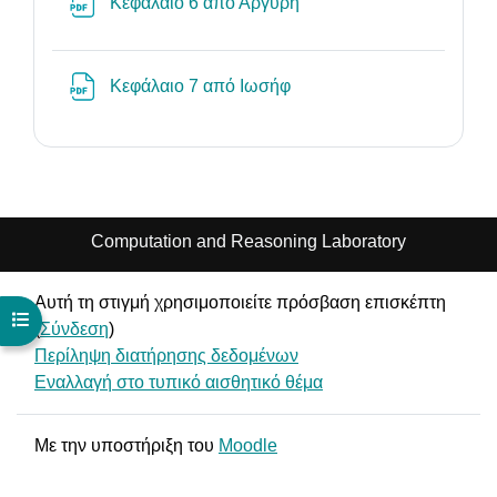
Αρχείο
Κεφάλαιο 6 από Αργύρη
Αρχείο
Κεφάλαιο 7 από Ιωσήφ
Computation and Reasoning Laboratory
Αυτή τη στιγμή χρησιμοποιείτε πρόσβαση επισκέπτη
Άνοιγμα ευρετηρίου μαθήματος
(
Σύνδεση
)
Περίληψη διατήρησης δεδομένων
Εναλλαγή στο τυπικό αισθητικό θέμα
Με την υποστήριξη του
Moodle