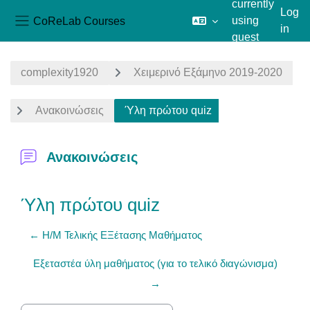
currently
Log
CoReLab Courses
using
in
Side panel
guest
Skip to main content
access
complexity1920
Χειμερινό Εξάμηνο 2019-2020
Ανακοινώσεις
Ύλη πρώτου quiz
Ανακοινώσεις
Ύλη πρώτου quiz
← Η/Μ Τελικής ΕΞέτασης Μαθήματος
Εξεταστέα ύλη μαθήματος (για το τελικό διαγώνισμα)
→