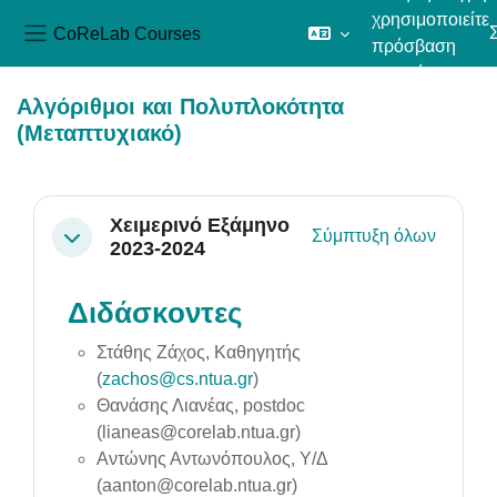
χρησιμοποιείτε
CoReLab Courses
πρόσβαση
Πλευρικός πίνακας
επισκέπτη
Μετάβαση στο κεντρικό περιεχόμενο
Αλγόριθμοι και Πολυπλοκότητα
(Μεταπτυχιακό)
Section outline
Χειμερινό Εξάμηνο
Σύμπτυξη όλων
Σύμπτυξη
2023-2024
Διδάσκοντες
Στάθης Ζάχος, Καθηγητής
(
zachos@cs.ntua.gr
)
Θανάσης Λιανέας, postdoc
(lianeas@corelab.ntua.gr)
Αντώνης Αντωνόπουλος, Υ/Δ
(aanton@corelab.ntua.gr)