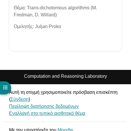
Θέμα: Trans-dichotomous algorithms (M.
Fredman, D. Willard)
Ομιλητής: Juljan Proko
Computation and Reasoning Laboratory
Άνοιγμα ευρετηρίου μαθήματος
Αυτή τη στιγμή χρησιμοποιείτε πρόσβαση επισκέπτη
(
Σύνδεση
)
Περίληψη διατήρησης δεδομένων
Εναλλαγή στο τυπικό αισθητικό θέμα
Με την υποστήριξη του
Moodle