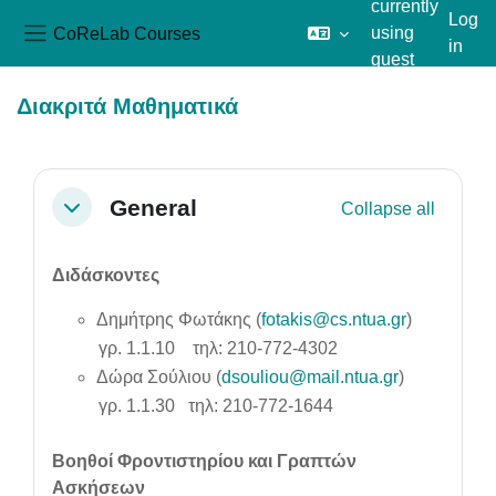
currently
Log
CoReLab Courses
using
in
Side panel
guest
Skip to main content
access
Διακριτά Μαθηματικά
Section outline
General
Collapse all
Collapse
Διδάσκοντες
Δημήτρης Φωτάκης (
fotakis@cs.ntua.gr
)
γρ. 1.1.10
τηλ: 210-772-4302
Δώρα Σούλιου (
dsouliou@mail.ntua.gr
)
γρ. 1.1.30
τηλ: 210-772-1644
Βοηθοί Φροντιστηρίου και Γραπτών
Ασκήσεων