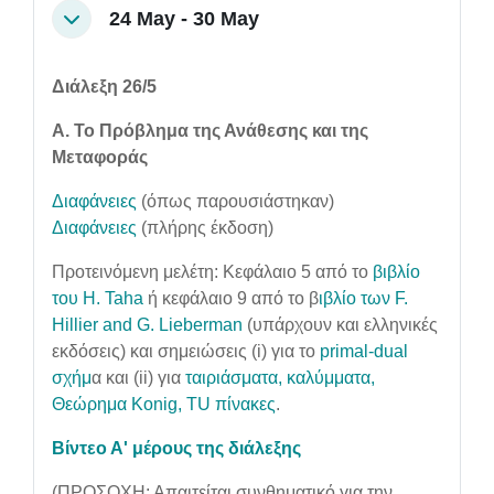
24 May - 30 May
Collapse
Διάλεξη 26/5
Α. Το Πρόβλημα της Ανάθεσης και της
Μεταφοράς
Διαφάνειες
(όπως παρουσιάστηκαν)
Διαφάνειες
(πλήρης έκδοση)
Προτεινόμενη μελέτη: Κεφάλαιο 5 από το
βιβλίο
του H. Taha
ή κεφάλαιο 9 από το β
ιβλίο των F.
Hillier and G. Lieberman
(υπάρχουν και ελληνικές
εκδόσεις) και σημειώσεις (i) για το
primal-dual
σχήμ
α και (ii) για
ταιριάσματα, καλύμματα,
Θεώρημα Konig, TU πίνακες
.
Βίντεο Α' μέρους της διάλεξης
(ΠΡΟΣΟΧΗ: Απαιτείται συνθηματικό για την