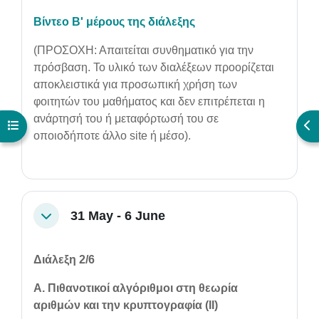
Βίντεο Β' μέρους της διάλεξης
(ΠΡΟΣΟΧΗ: Απαιτείται συνθηματικό για την
πρόσβαση. Το υλικό των διαλέξεων προορίζεται
αποκλειστικά για προσωπική χρήση των
φοιτητών του μαθήματος και δεν επιτρέπεται η
ανάρτησή του ή μεταφόρτωσή του σε
Open course index
Ope
οποιοδήποτε άλλο site ή μέσο).
31 May - 6 June
Collapse
Διάλεξη 2/6
Α. Πιθανοτικοί αλγόριθμοι στη θεωρία
αριθμών και την κρυπτογραφία (ΙI)