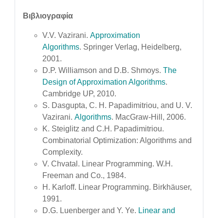
Βιβλιογραφία
V.V. Vazirani.
Approximation
Algorithms
. Springer Verlag, Heidelberg,
2001.
D.P. Williamson and D.B. Shmoys.
The
Design of Approximation Algorithms
.
Cambridge UP, 2010.
S. Dasgupta, C. H. Papadimitriou, and U. V.
Vazirani.
Algorithms
. MacGraw-Hill, 2006.
K. Steiglitz and C.H. Papadimitriou.
Combinatorial Optimization: Algorithms and
Complexity.
V. Chvatal. Linear Programming. W.H.
Freeman and Co., 1984.
H. Karloff. Linear Programming. Birkhäuser,
1991.
D.G. Luenberger and Y. Ye.
Linear and