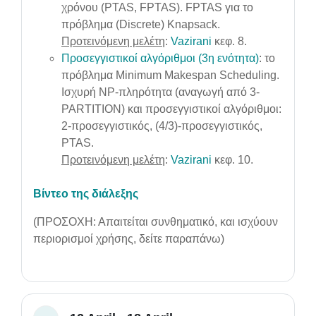
χρόνου (PTAS, FPTAS). FPTAS για το
πρόβλημα (Discrete) Knapsack.
Προτεινόμενη μελέτη
:
Vazirani
κεφ. 8.
Προσεγγιστικοί αλγόριθμοι (3η ενότητα)
: το
πρόβλημα Minimum Makespan Scheduling.
Ισχυρή NP-πληρότητα (αναγωγή από 3-
PARTITION) και προσεγγιστικοί αλγόριθμοι:
2-προσεγγιστικός, (4/3)-προσεγγιστικός,
PTAS.
Προτεινόμενη μελέτη
:
Vazirani
κεφ. 10.
Βίντεο της διάλεξης
(ΠΡΟΣΟΧΗ: Απαιτείται συνθηματικό, και ισχύουν
περιορισμοί χρήσης, δείτε παραπάνω)