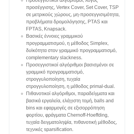
Προσεγγιστικοί αλγόριθμοι, λόγος
προσέγγισης, Vertex Cover, Set Cover, TSP
σε μετρικούς χώρους, μη-προσεγγισιμότητα,
προβλήματα δρομολόγησης, PTAS και
FPTAS, Knapsack.
Βασικές έννοιες γραμμικού
προγραμματισμού, η μέθοδος Simplex,
δυϊκότητα στον γραμμικό προγραμματισμό,
complementary slackness.
Προσεγγιστικοί αλγόριθμοι βασισμένοι σε
γραμμικό προγραμματισμό,
στρογγυλοποίηση, τυχαία
στρογγυλοποίηση, η μέθοδος primal-dual.
Πιθανοτικοί αλγόριθμοι, παραδείγματα και
βασικά εργαλεία, ελάχιστη τομή, balls and
bins και εφαρμογές σε εξισορρόπηση
φορτίου, φράγματα Chernoff-Hoeffding,
τυχαία δειγματοληψία, πιθανοτική μέθοδος,
τεχνικές sparsification.