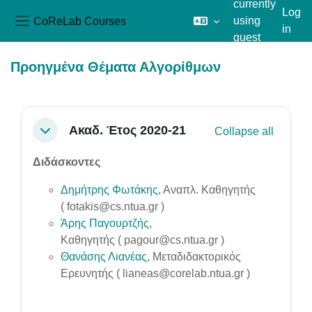
currently
Log
CoReLab Courses
using
in
Side panel
guest
Skip to main content
access
Προηγμένα Θέματα Αλγορίθμων
Section outline
Ακαδ. Έτος 2020-21
Collapse all
Collapse
Διδάσκοντες
Δημήτρης Φωτάκης
, Αναπλ. Καθηγητής
(
fotakis@cs.ntua.gr
)
Άρης Παγουρτζής
,
Καθηγητής ( pagour@cs.ntua.gr )
Θανάσης Λιανέας
, Μεταδιδακτορικός
Ερευνητής (
lianeas@corelab.ntua.gr
)