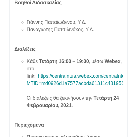
Βοηθοί Διδασκαλίας
Γιάννης Παπαϊωάννου, Υ.Δ.
Παναγιώτης Πατσιλινάκος, Υ.Δ.
Διαλέξεις
Κάθε
Τετάρτη 16:00 – 19:00
, μέσω
Webex
,
στο
link:
https://centralntua.webex.com/centralntua/j.p
MTID=md0926d1a7577acbda61311c481956ee2
Οι διαλέξεις θα ξεκινήσουν την
Τετάρτη
24
Φεβρουαρίου, 2021
.
Περιεχόμενα