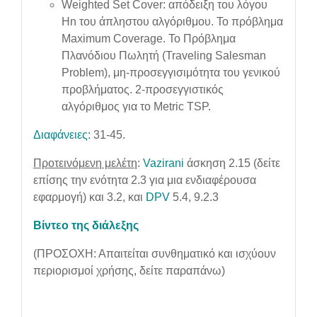
Weighted Set Cover: απόδειξη του λόγου
Hn του άπληστου αλγόριθμου. Το πρόβλημα
Maximum Coverage. Το Πρόβλημα
Πλανόδιου Πωλητή (Traveling Salesman
Problem), μη-προσεγγισιμότητα του γενικού
προβλήματος. 2-προσεγγιστικός
αλγόριθμος για το Metric TSP.
Διαφάνειες
: 31-45.
Προτεινόμενη μελέτη
:
Vazirani
άσκηση 2.15 (δείτε
επίσης την ενότητα 2.3 για μια ενδιαφέρουσα
εφαρμογή) και 3.2, και
DPV
5.4, 9.2.3
Βίντεο της διάλεξης
(ΠΡΟΣΟΧΗ: Απαιτείται συνθηματικό και ισχύουν
περιορισμοί χρήσης, δείτε παραπάνω)